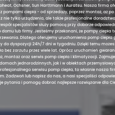
Neoheat, Ochsner, Sun Harttmann i Auratsu. Nasza firma o
 z pompami ciepła - od sprzedaży, poprzez montaż, aż po 
sz nie tylko urządzenia, ale także profesjonalne doradztwo
 zespół specjalistów służy pomocą przy doborze odpowied
 domu lub firmy. Jesteśmy przekonani, że pompy ciepła t
rzewania. Dlatego oferujemy uruchomienia pomp ciepła 
y do dyspozycji 24h/7 dni w tygodniu. Dzięki temu możes
a bez zarzutu przez wiele lat. Oprócz uruchomień gwaran
ż, montaż oraz serwis pomp ciepła i klimatyzacji. Zajmu
domach jednorodzinnych, jak i w obiektach przemysłowych
ofesjonalnego serwisu pomp ciepła, to właśnie nasza fir
. Zadzwoń lub napisz do nas, a nasi specjaliści odpowi
je pytania i pomogą dobrać najlepsze rozwiązanie dla Cie