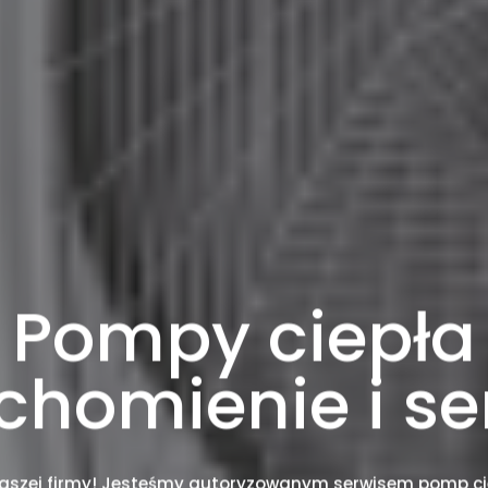
Pompy ciepła
chomienie i se
 naszej firmy! Jesteśmy autoryzowanym serwisem pomp ci