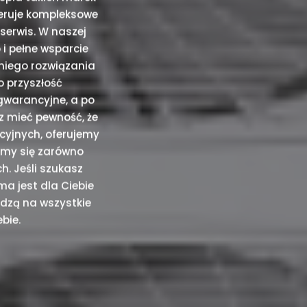
feruje kompleksowe
serwis. W naszej
 i pełne wsparcie
niego rozwiązania
o przyszłość
gwarancyjne, a po
z mieć pewność, że
cyjnych, oferujemy
jemy się zarówno
. Jeśli szukasz
ma jest dla Ciebie
edzą na wszystkie
bie.