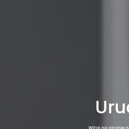
Uru
Witaj na stronie