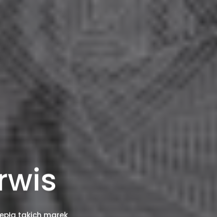
rwis
epła takich marek