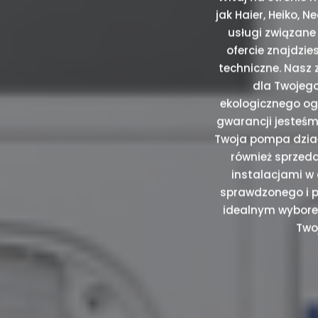
jak Haier, Heiko, 
usługi związane
ofercie znajdzie
techniczne. Nasz
dla Twojego
ekologicznego og
gwarancji jesteśm
Twoja pompa dział
również sprzeda
instalacjami w 
sprawdzonego i pr
idealnym wyborem
Two