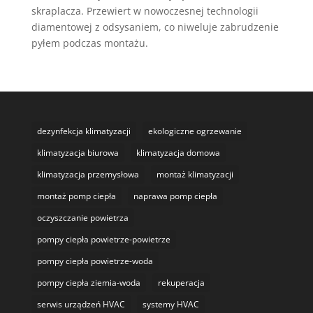
skraplacza. Przewiert w nowoczesnej technologii
diamentowej z odsysaniem, co niweluje zabrudzenie
pyłem podczas montażu.
dezynfekcja klimatyzacji
ekologiczne ogrzewanie
klimatyzacja biurowa
klimatyzacja domowa
klimatyzacja przemysłowa
montaż klimatyzacji
montaż pomp ciepła
naprawa pomp ciepła
oczyszczanie powietrza
pompy ciepła powietrze-powietrze
pompy ciepła powietrze-woda
pompy ciepła ziemia-woda
rekuperacja
serwis urządzeń HVAC
systemy HVAC